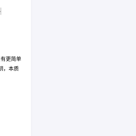
-
景有更简单
钥，本质